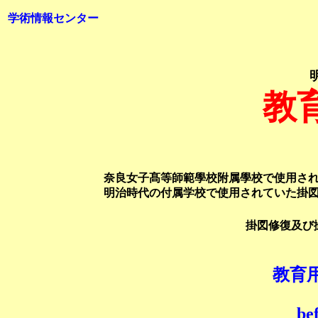
学術情報センター
教
奈良女子髙等師範學校附属學校で使用さ
明治時代の付属学校で使用されていた掛
掛図修復及び
教育
be