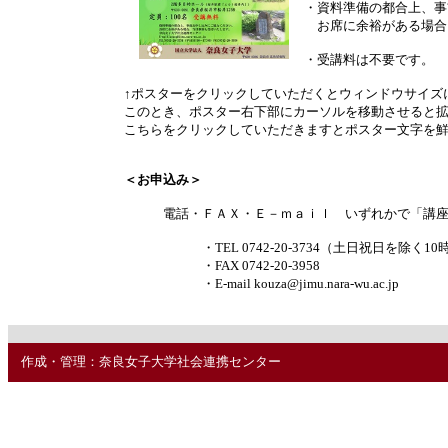
・資料準備の都合上、事
お席に余裕がある場合
・受講料は不要です。
↑ポスターをクリックしていただくとウィンドウサイズ
このとき、ポスター右下部にカーソルを移動させると
こちらをクリックしていただきますとポスター文字を
＜お申込み＞
電話・ＦＡＸ・Ｅ－ｍａｉｌ いずれかで「講座名
・TEL 0742-20-3734（土日祝日を除く10時
・FAX 0742-20-3958
・E-mail kouza@jimu.nara-wu.ac.jp
作成・管理：奈良女子大学社会連携センター