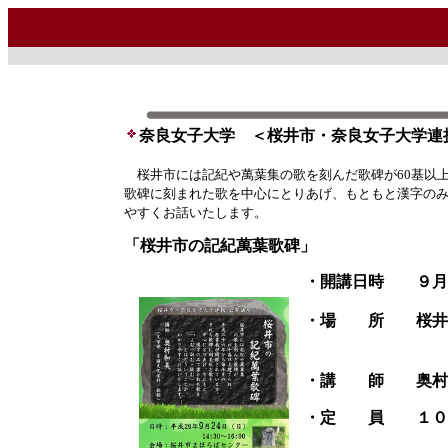
奈良女子大学 ＜桜井市・奈良女子大学連
桜井市には記紀や萬葉集の歌を刻んだ歌碑が60基以上
歌碑に刻まれた歌を中心にとりあげ、もともと漢字の
やすくお話いたします。
「桜井市の記紀萬葉歌碑」
・開講日時 ９月
・場 所 桜井市
（桜井市駅
・講 師 奥村
・定 員 １０