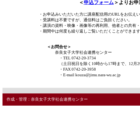
＜
申込フォーム
＞よりお申
・お申込みいただいた方に講座配信用のURLをお伝え
・受講料は不要ですが、通信料はご負担ください。
・講演の資料・映像・画像等の再利用、他者との共有
・期間中は何度も繰り返しご覧いただくことができま
＜お問合せ＞
奈良女子大学社会連携センター
・TEL 0742-20-3734
（土日祝日を除く10時から17時まで、12月29
・FAX 0742-20-3958
・E-mail kouza@jimu.nara-wu.ac.jp
作成・管理：奈良女子大学社会連携センター