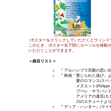
↑ポスターをクリックしていただくとウィンド
このとき、ポスター右下部にカーソルを移動
いただくことができます。
＜曲目リスト＞
♪ 『 アルハンブラ宮殿の思い出』(Francis
♪ 『 映画「禁じられた遊び」よ
愛のロマンス(スペイン
メヌエット(Philippe Ram
ブーレ・サラバンド（R de v
アメリアの遺言(カタロニ
25のエチュードよりNo.6(Napol
♪ 『 ディア・ハンター』(マイヤ