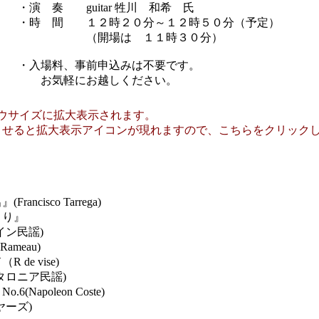
・演 奏 guitar 牲川 和希 氏
・時 間 １２時２０分～１２時５０分（予定）
（開場は １１時３０分）
・入場料、事前申込みは不要です。
お気軽にお越しください。
ウサイズに拡大表示されます。
させると拡大表示アイコンが現れますので、こちらをクリック
co Tarrega)
り』
民謡)
eau)
ise)
ア民謡)
eon Coste)
ーズ)