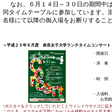
なお、６月１４日～３０日の期間中は「
同タイムテーブルに参加しています。
名様にて以降の御入場をお断りするこ
＜平成２５年６月度 奈良女子大学ランチタイムコンサート
・開催日
・演 奏
バイ
ピアノ
・時 間
（開場
・入場料
お気軽に
↑ポスターをクリックしていただくとウィンドウサイズに拡
このとき、ポスター右下部にカーソルを移動させると拡大表