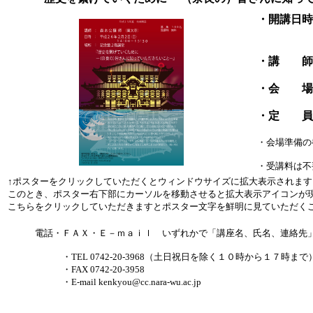
・開講日
１４
・講 師
・会 場
・定 員
・会場準備の
・受講料は
↑ポスターをクリックしていただくとウィンドウサイズに拡大表示されます
このとき、ポスター右下部にカーソルを移動させると拡大表示アイコンが
こちらをクリックしていただきますとポスター文字を鮮明に見ていただく
電話・ＦＡＸ・Ｅ－ｍａｉｌ いずれかで「講座名、氏名、連絡先」
・TEL 0742-20-3968（土日祝日を除く１０時から１７時まで
・FAX 0742-20-3958
・E-mail kenkyou@cc.nara-wu.ac.jp