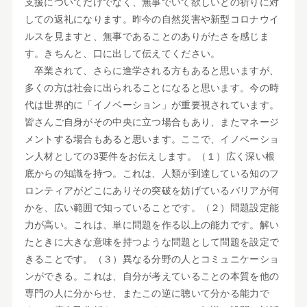
支援についてだけでなく、無事でいて欲しいとの祈りに対
しての返礼になります。昨今の自然災害や新型コロナウイ
ルスを見ますと、無事であることのありがたさを感じま
す。きちんと、口に出して伝えてください。
卒業されて、さらに進学される方もあると思いますが、
多くの方は社会に出られることになると思います。今の時
代は世界的に「イノベーション」が重要視されています。
皆さんご自身がその中央に立つ場合もあり、またマネージ
メントする場合もあると思います。ここで、イノベーショ
ン人材としての3要件をお伝えします。（１）広く深い根
底からの知識を持つ。これは、人類が到達している知のフ
ロンティアがどこにありその突破を妨げているバリアが何
かを、広い範囲で知っていることです。（２）問題設定能
力が高い。これは、単に問題を作る以上の能力です。解い
たときに大きな意味を持つような問題として問題を設定で
きることです。（３）異なる分野の人とコミュニケーショ
ンができる。これは、自分が考えていることの本質を他の
専門の人に分からせ、またこの逆に聴いて分かる能力で