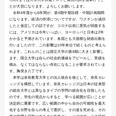
とが大切になります。よろしくお願いします。
令和4年度から6年間が、第4期中期目標・中期計画期間
になります。経済の停滞についてですが、ワクチンが成功
したと仮定しての話ですが、コロナ以前に景気が回復する
には、アメリカは今年いっぱい、ヨーロッパと日本は2年
かかると予測されています。各国とも大規模な財政出動を
行いましたので、この影響は10年単位で続くものと考えら
れます。これらのことは国立大学の第4期に大きく影響し
ます。国立大学は自らの社会的価値をアピールし、実績を
積み、なくてはならない存在になることが要求されていま
す。胸突き八丁です。
本学は奈良教育大学との法人統合を核として、奈良カレ
ッジズを構想しています。奈良カレッジズは日本の従来型
の総合大学とは異なるタイプの学問の総合化を目指したも
のです。学生の視点からすると、学べる範囲が広いことが
決定的に重要です。広い範囲の中から自分の可能性を最大
化する分野を自らの考えで選択し、その道を究める。その