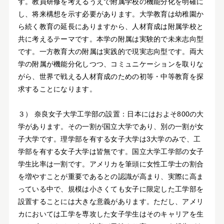
す。教員研修を考えるうえで附属学校の機能分化を明確に
し、将来構想を示す必要があります。大学教育は幼稚園か
ら続く教育の延長にありますから、人材育成は附属学校と
共に考えるテーマです。本学の附属は実験的で未来志向型
です。一方教育大の附属は実践的で現実志向型です。両大
学の附属が機能分化しつつ、コミュニケーションを取りな
がら、世界で戦える人材育成のための初等・中等教育を探
求することになります。
３） 奈良女子大学工学部の設置：日本にはおよそ800の大
学があります。その一割が国立大学であり、別の一割が女
子大学です。理学部を有する女子大学は3大学のみで、工
学部を有する女子大学は皆無です。国立大学工学部の女子
学生比率は一割です。アメリカを筆頭に女性工学士の割合
を増やすことが重要であるとの認識が高まり、実際に高ま
っている中で、規模は小さくても女子に限定した工学部を
設置することには大きな意義があります。ただし、アメリ
カにおいては工学を専攻した女子学生はそのキャリアを生