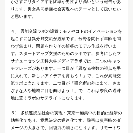
かさずにリタイアする比率が男性より高いという報告があ
ります。男女共同参画社会実現へのテーマとして扱いたい
と思います。
４） 異能交流ラボの設置：モノやコトのイノベーションを
起こすには異分野交流が必須です。分野を問わず年齢を問
わず集まり、問題を作りその解答のモデル作成を行いま
す。スタートアップ支援のためのラボです。参考にしたマ
サチューセッツ工科大学メディアラボでは、二つのキャッ
チフレーズがあります。一つ目が「異なる複数の視点を手
に入れて、新しいアイデアを育もう！」で、これが異能交
流ラボに当たります。二つ目が「研究所の外に出て、さま
ざまな人や地域に目を向けよう！」で、これは奈良の過疎
地に置くラボのサテライトになります。
５） 多核連携型社会の実現：東京一極集中の目的は経済の
効率化であり、意思決定の迅速化です。弊害は災害時のダ
メージの大きさで、回復力の弱さになります。リモートワ