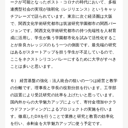
ークが可能となったポスト・コロナの時代において、多核
連携型社会の実現が強靭化（レジリエンス）というキャッ
チフレーズで語られています。東京に次ぐ経済圏は大阪
で、関西文化学術研究都市は筑波研究学園都市の関西バー
ジョンです。関西文化学術研究都市の持つ先端性を人材育
成に活用し、学生が集う学園都市化を試みて活性化するこ
とが奈良カレッジズのもう一つの側面です。最先端の研究
はあるがスタートアップを担う学生が不足しているので、
ここをネクストシリコンバレーにするために大学がすべき
ことは多いと思います。
６） 経営基盤の強化：法人統合の狙いの一つは経営と教学
の分離です。理事長と学長の役割分担を行います。工学部
の設置により受託研究の比率を上げたいと思っています。
国内外からの大学魅力アップによって、寄付金増加やクラ
ウドファンディングによるプロジェクトの実施を行いま
す。徹底したDXを行うことで業務と研究と教育の効率化
を行い、余剰金を大学魅力アップに使う予定です。