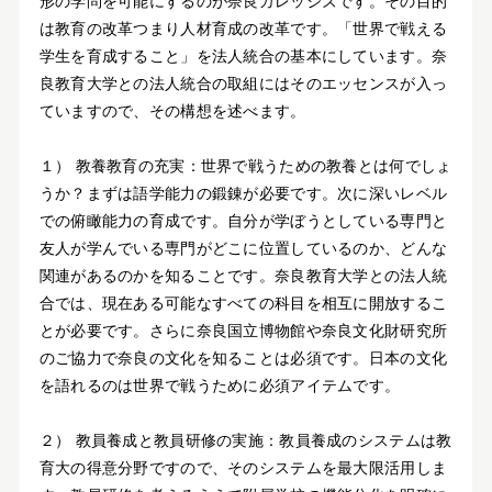
形の学問を可能にするのが奈良カレッジズです。その目的
は教育の改革つまり人材育成の改革です。「世界で戦える
学生を育成すること」を法人統合の基本にしています。奈
良教育大学との法人統合の取組にはそのエッセンスが入っ
ていますので、その構想を述べます。
１） 教養教育の充実：世界で戦うための教養とは何でしょ
うか？まずは語学能力の鍛錬が必要です。次に深いレベル
での俯瞰能力の育成です。自分が学ぼうとしている専門と
友人が学んでいる専門がどこに位置しているのか、どんな
関連があるのかを知ることです。奈良教育大学との法人統
合では、現在ある可能なすべての科目を相互に開放するこ
とが必要です。さらに奈良国立博物館や奈良文化財研究所
のご協力で奈良の文化を知ることは必須です。日本の文化
を語れるのは世界で戦うために必須アイテムです。
２） 教員養成と教員研修の実施：教員養成のシステムは教
育大の得意分野ですので、そのシステムを最大限活用しま