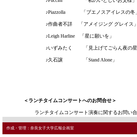
♪Puccini 「私のいとしい
♪Piazzolla 「ブエノスアイレス
♪作曲者不詳 「アメイジング グレイ
♪Leigh Harline 「星に願いを」
♪いずみたく 「見上げてごらん夜の
♪久石譲 「Stand Alone」
＜ランチタイムコンサートへのお問合せ＞
ランチタイムコンサート演奏に関するお問い合わせは総
作成・管理：奈良女子大学広報企画室