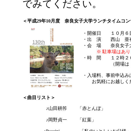
でみてください。
＜平成29年10月度 奈良女子大学ランチタイムコ
・開催日 １０月６
・出 演 西山 亜有
・会 場 奈良女子
※ 駐車場はあ
・時 間 １２時２
（開場は １
・入場料、事前申込み
お気軽にお越しく
＜曲目リスト＞
♪山田耕筰 「赤とんぼ」
♪岡野貞一 「紅葉」