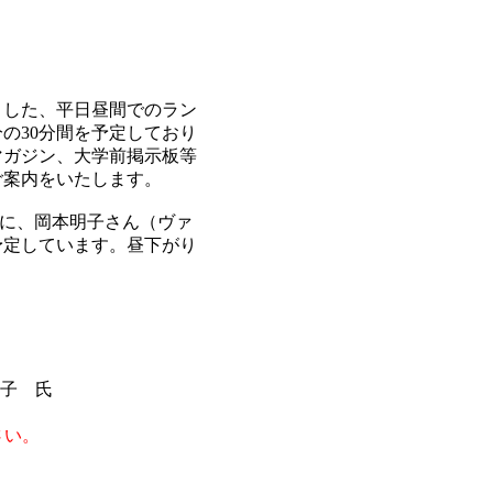
した、平日昼間でのラン
分の30分間を予定しており
マガジン、大学前掲示板等
ご案内をいたします。
うに、岡本明子さん（ヴァ
予定しています。昼下がり
。
子 氏
さい。