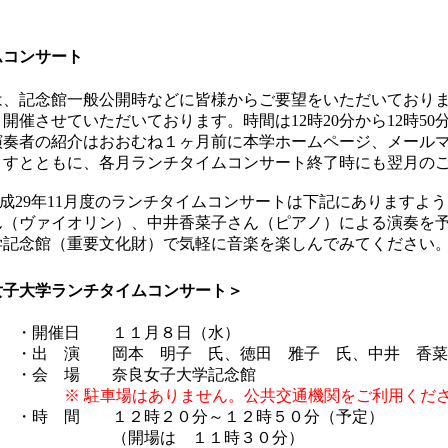
ムコンサート
、記念館一般公開時などに皆様からご要望をいただいておりま
催させていただいております。時間は12時20分から12時50
演奏者の紹介はおおむね１ヶ月前に本学ホームページ、メール
ますとともに、各月ランチタイムコンサート終了時にも翌月の
成29年11月度のランチタイムコンサートは下記にありますよ
ん（ヴァイオリン）、中井香菜子さん（ピアノ）による演奏を
学記念館（重要文化財）で気軽に音楽を楽しんでみてください
良女子大学ランチタイムコンサート＞
・開催日 １１月８日（水）
・出 演 岡本 明子 氏、徳田 雅子 氏、中井 香菜
・会 場 奈良女子大学記念館
※ 駐車場はありません。公共交通機関をご利用くだ
・時 間 １２時２０分～１２時５０分（予定）
（開場は １１時３０分）