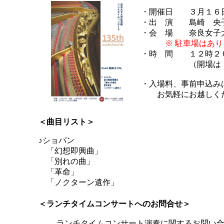
・開催日 ３月１６
・出 演 島崎 央
・会 場 奈良女子
※ 駐車場はあ
・時 間 １２時２
（開場は １
・入場料、事前申込み
お気軽にお越しく
＜曲目リスト＞
♪ショパン
「幻想即興曲」
「別れの曲」
「革命」
「ノクターン遺作」
＜ランチタイムコンサートへのお問合せ＞
ランチタイムコンサート演奏に関するお問い合わせは総