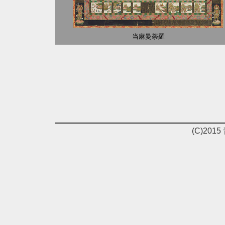
当麻曼荼羅
(C)2