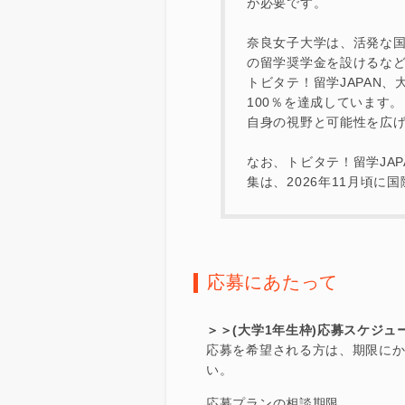
が必要です。
奈良女子大学は、活発な
の留学奨学金を設けるな
トビタテ！留学JAPAN
100％を達成しています。
自身の視野と可能性を広
なお、トビタテ！留学JA
集は、2026年11月頃
応募にあたって
＞＞(大学1年生枠)応募スケジュ
応募を希望される方は、期限にかかわ
い。
応募プランの相談期限 ：