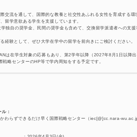
国際交流を通して、国際的な教養と社交性あふれる女性を育成する環
ど、留学意欲ある学生を支援しています。
、大学独自の奨学金、民間の奨学金も含めて、交換留学派遣者への支援
げる経験として、ぜひ大学在学中の留学を前向きにご検討ください。
PANは在学生対象の応募もあり、第2学年以降（2027年8月1日以降
に国際戦略センターのHP等で学内周知をする予定です。
ール：
らずできるだけ早く国際戦略センター（iec[@]cc.nara-wu.ac
2026年4月3日(金)