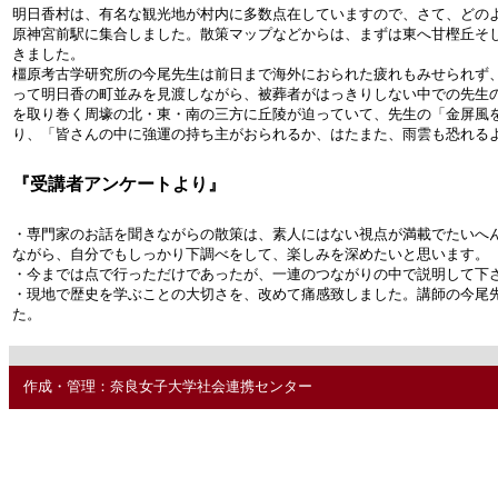
明日香村は、有名な観光地が村内に多数点在していますので、さて、どの
原神宮前駅に集合しました。散策マップなどからは、まずは東へ甘樫丘そ
きました。
橿原考古学研究所の今尾先生は前日まで海外におられた疲れもみせられず
って明日香の町並みを見渡しながら、被葬者がはっきりしない中での先生
を取り巻く周壕の北・東・南の三方に丘陵が迫っていて、先生の「金屏風
り、「皆さんの中に強運の持ち主がおられるか、はたまた、雨雲も恐れる
『受講者アンケートより』
・専門家のお話を聞きながらの散策は、素人にはない視点が満載でたいへ
ながら、自分でもしっかり下調べをして、楽しみを深めたいと思います。
・今までは点で行っただけであったが、一連のつながりの中で説明して下
・現地で歴史を学ぶことの大切さを、改めて痛感致しました。講師の今尾
た。
作成・管理：奈良女子大学社会連携センター