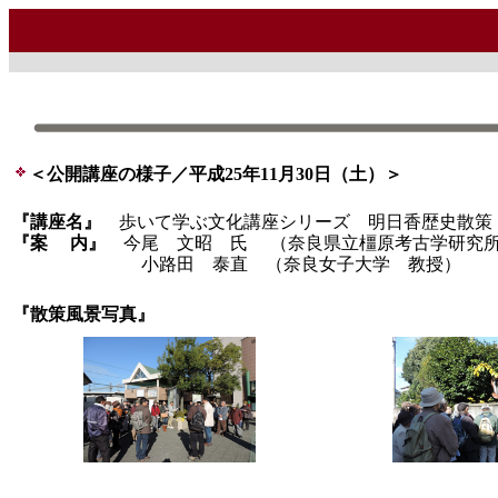
＜公開講座の様子／平成25年11月30日（土）＞
『講座名』
歩いて学ぶ文化講座シリーズ 明日香歴史散策
『案 内』
今尾 文昭 氏 （奈良県立橿原考古学研究
小路田 泰直 （奈良女子大学 教授）
『散策風景写真』