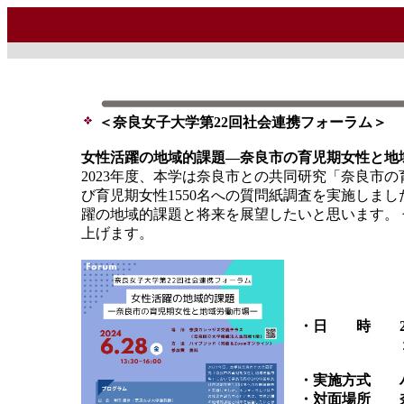
＜奈良女子大学第22回社会連携フォーラム＞
女性活躍の地域的課題―奈良市の育児期女性と地
2023年度、本学は奈良市との共同研究「奈良市
び育児期女性1550名への質問紙調査を実施しま
躍の地域的課題と将来を展望したいと思います。
上げます。
・日 時 20
１３：
・実施方式 ハ
・対面場所 奈