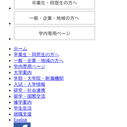
ホーム
卒業生・同窓生の方へ
一般・企業・地域の方へ
学内専用ページ
大学案内
学部・大学院・附属機関
入試・入学情報
研究・社会連携
留学・国際交流
修学案内
学生生活
就職支援
English