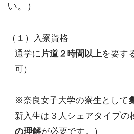
い。）
（１）入寮資格
通学に
片道２時間以上
を要す
可）
※奈良女子大学の寮生として
新入生は３人シェアタイプの
の理解
が必要です。）