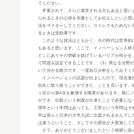
てください。
卒業されて、さらに進学される方もあると思いま
られるときの心得を先輩としてお伝えしたいと思
法をマスターしてください。ストレスをためない
るときは逆効果です。
このような技法はともかく、今の時代は世界的に
もあると思います。ここで、イノベーション人材
どこにありその突破を妨げているバリアが何かを
て問題を設定できることです。（3）異なる分野
いて分かる能力です。一度自己分析をしてみてく
イノベーションの話題が出ましたので、現在進行
自在に取り扱うことができた、ことを言います。
１次から第4次を象徴する職業があります。順に
ができ、出勤という制度が出来たことで必要にな
理学という学問はあっても、工学という学問はそ
学は長らく日本の大学入試に出題されませんでし
は違うということ、そしてその変化が大変激しく
さて、ありがとうございましたという挨拶に加え