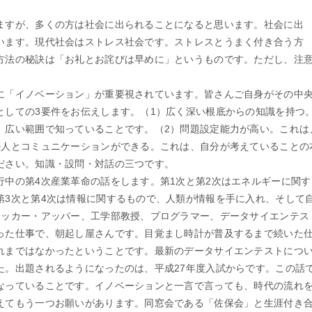
すが、多くの方は社会に出られることになると思います。社会に出
います。現代社会はストレス社会です。ストレスとうまく付き合う方
方法の秘訣は「お礼とお詫びは早めに」というものです。ただし、注
「イノベーション」が重要視されています。皆さんご自身がその中央
としての3要件をお伝えします。（1）広く深い根底からの知識を持つ
、広い範囲で知っていることです。（2）問題設定能力が高い。これは
の人とコミュニケーションができる。これは、自分が考えていることの
ださい。知識・設問・対話の三つです。
中の第4次産業革命の話をします。第1次と第2次はエネルギーに関す
第3次と第4次は情報に関するもので、人類が情報を手に入れ、そして
ノッカー・アッパー、工学部教授、プログラマー、データサイエンテス
った仕事で、朝起し屋さんです。目覚まし時計が普及するまで続いた
れまではなかったということです。最新のデータサイエンテストにつ
た。出題されるようになったのは、平成27年度入試からです。この話
なっていることです。イノベーションと一言で言っても、時代の流れ
てもう一つお願いがあります。同窓会である「佐保会」と生涯付き合