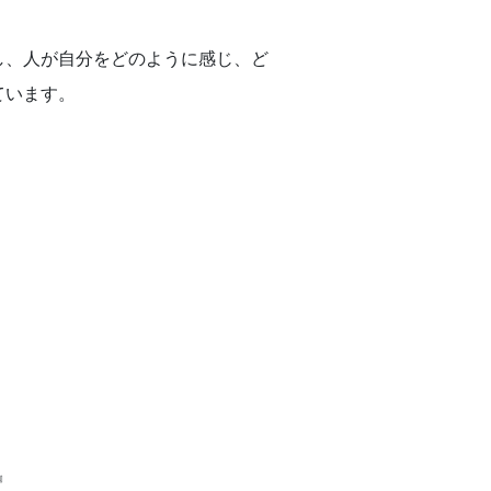
し、人が自分をどのように感じ、ど
ています。
』