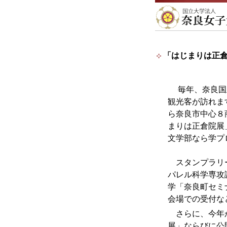
「はじまりは正
毎年、奈良国立
観光客が訪れま
ら奈良市中心８
まりは正倉院展
文学部なら学プ
スタンプラリー
パレル科学専攻
学「奈良町セミ
会場での受付な
さらに、今年
展」ならびに公