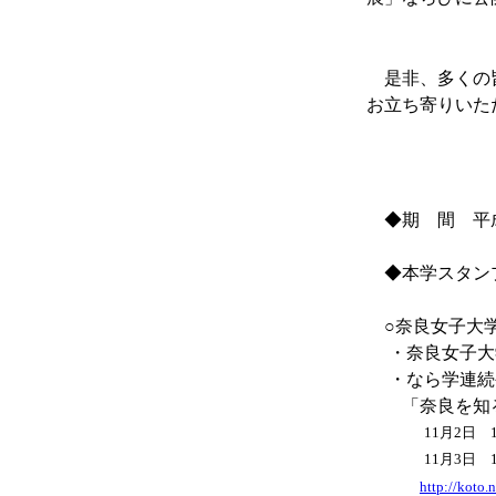
※関連施設
是非、多くの皆
お立ち寄りいた
◆期 間 平成1
◆本学スタン
○奈良女子大学記
・奈良女子大
・なら学連続
「奈良を知る
11月2日 18
11月3日 14
http://koto