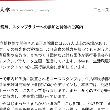
倉院展」スタンプラリーへの参加と開催のご案内
博物館で開催される正倉院展には20万人以上の来場があり、
す。その観光客の皆様に、より奈良の魅力を知ってもらおうと、
商店街や奈良市、まちづくり団体など計12団体が実行委員会を
」スタンプラリーを企画・運営しています。本学も、生活環境
ロジェクトを中心に実行委員会に参加しています。
で市内10箇所に設置されるコーススタンプは、生活環境学部
諸岡英雄研究室が正倉院宝物からデザインし、本学では、記念
ナーハウス」にスタンプを設置します。また、多くの学生が冊
どに協力し、本事業に関わっています。
※
からはじまった「まちかど正倉院
」にも参加し、記念館で「
開講座「奈良を知る－模造・復元という視点」を開催します。