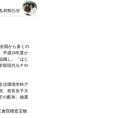
全国から多くの
平成18年度か
組織し、「はじ
学部現代ＧＰや
生活環境学科ア
館、奈良女子大
子の配布、抽選
正倉院模造宝物