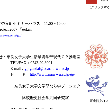
（クリックす
良町セミナーハウス 11:00～16:00
 project 2007 「gokan」
ara-wu.ac.jp/gp/
：奈良女子大学生活環境学部現代ＧＰ推進室
：0742-20-3991
ail：
gp-gendai@cc.nara-wu.ac.jp
 Ｐ：
http://www.nara-wu.ac.jp/gp/
大学文学部なら学プロジェク
史社会学共同研究室
正倉院文様ス