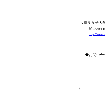
○奈良女子大学奈
Ｍ house
http://www.n
◆お問い合せ
TEL/FAX
E-m
Ｈ
奈良女子
ト
比較歴