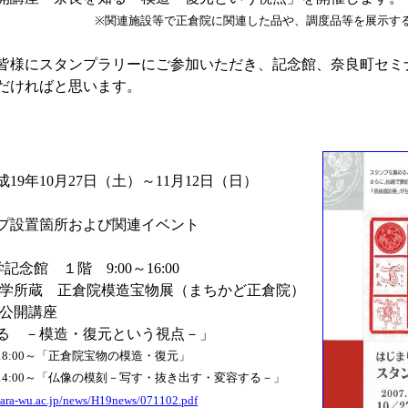
等で正倉院に関連した品や、調度品等を展示する
様にスタンプラリーにご参加いただき、記念館、奈良町セミ
だければと思います。
9年10月27日（土）～11月12日（日）
プ設置箇所および関連イベント
念館 １階 9:00～16:00
学所蔵 正倉院模造宝物展（まちかど正倉院）
公開講座
 －模造・復元という視点－」
:00～「正倉院宝物の模造・復元」
:00～「仏像の模刻－写す・抜き出す・変容する－」
.nara-wu.ac.jp/news/H19news/071102.pdf