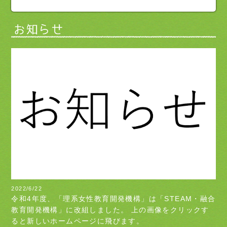
202
2022/6/22
依
令和4年度、「理系女性教育開発機構」は「STEAM・融合
て
教育開発機構」に改組しました。 上の画像をクリックす
て
ると新しいホームページに飛びます。