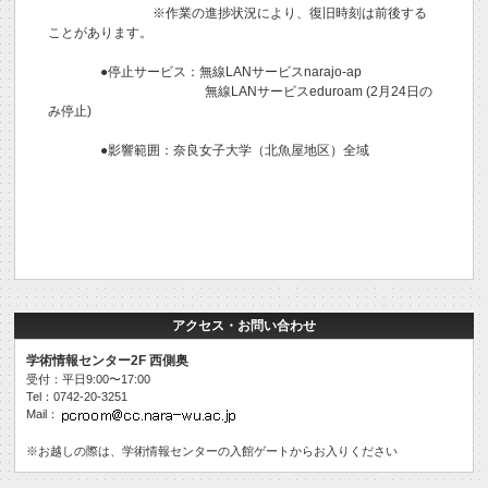
※作業の進捗状況により、復旧時刻は前後する
ことがあります。
●停止サービス：無線LANサービスnarajo-ap
無線LANサービスeduroam (2月24日の
み停止)
●影響範囲：奈良女子大学（北魚屋地区）全域
アクセス・お問い合わせ
学術情報センター2F 西側奥
受付：平日9:00〜17:00
Tel：0742-20-3251
Mail：
※お越しの際は、学術情報センターの入館ゲートからお入りください