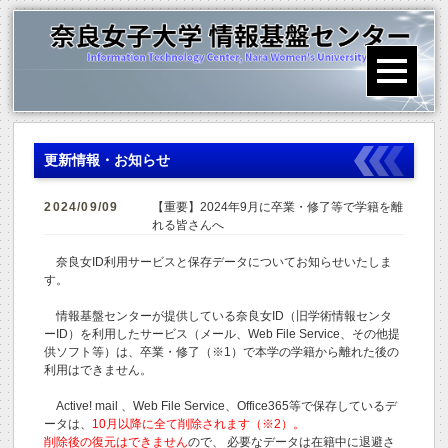
更新情報・お知らせ
2024/09/09
【重要】2024年9月に卒業・修了等で学籍を離
れる皆さんへ
奈良女ID利用サービスと保存データについてお知らせいたしま
す。
情報基盤センターが提供している奈良女ID（旧学術情報センタ
ーID）を利用したサービス（メール、Web File Service、その他提
供ソフト等）は、卒業・修了（※1）で本学の学籍から離れた後の
利用はできません。
Active! mail 、Web File Service、Office365等で保存しているデ
ータは、
10月以降に全て削除されます（※2）。
削除後の復元はできません
ので、 必要なデータは在籍中に退避さ