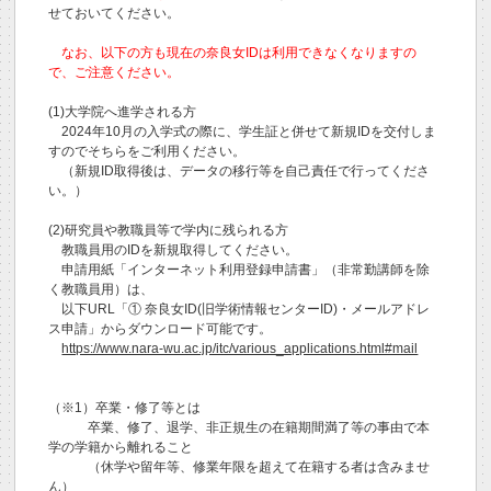
せておいてください。
なお、以下の方も現在の奈良女IDは利用できなくなりますの
で、ご注意ください。
(1)大学院へ進学される方
2024年10月の入学式の際に、学生証と併せて新規IDを交付しま
すのでそちらをご利用ください。
（新規ID取得後は、データの移行等を自己責任で行ってくださ
い。）
(2)研究員や教職員等で学内に残られる方
教職員用のIDを新規取得してください。
申請用紙「インターネット利用登録申請書」（非常勤講師を除
く教職員用）は、
以下URL「① 奈良女ID(旧学術情報センターID)・メールアドレ
ス申請」からダウンロード可能です。
https://www.nara-wu.ac.jp/itc/various_applications.html#mail
（※1）卒業・修了等とは
卒業、修了、退学、非正規生の在籍期間満了等の事由で本
学の学籍から離れること
（休学や留年等、修業年限を超えて在籍する者は含みませ
ん）