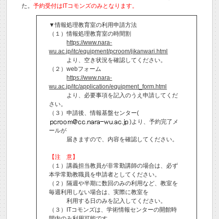
た。
予約受付はITコモンズのみとなります。
▼情報処理教育室の利用申請方法
（１）情報処理教育室の時間割
https://www.nara-
wu.ac.jp/itc/equipment/pcroom/jikanwari.html
より、空き状況を確認してください。
（２）webフォーム
https://www.nara-
wu.ac.jp/itc/application/equipment_form.html
より、必要事項を記入のうえ申請してくだ
さい。
（３）申請後、情報基盤センター(
)より、予約完了メ
ールが
届きますので、内容を確認してください。
【注 意】
（１）講義担当教員が非常勤講師の場合は、必ず
本学常勤教職員を申請者としてください。
（２）隔週や半期に数回のみの利用など、教室を
毎週利用しない場合は、実際に教室を
利用する日のみを記入してください。
（３）ITコモンズは、学術情報センターの開館時
間内のみ利用可能です。