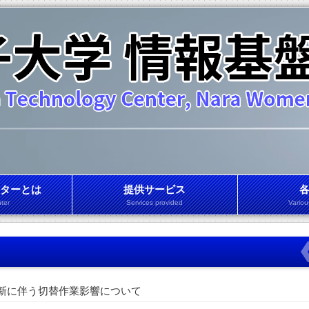
ターとは
提供サービス
ter
Services provided
Variou
新に伴う切替作業影響について