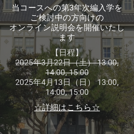
当コースへの第3年次編入学を
ご検討中の方向けの
オンライン説明会を開催いたし
ます
【
日程
】
202
5
年
3
月2
2
日（土） 1
3
:00
,
14:00, 15:00
2025年4月13日（日） 13:00,
14:00, 15:00
☆詳細はこちら☆