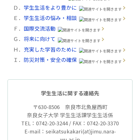
Ｄ．
学生生活をより豊かに
Ｅ．
学生生活の悩み・相談
Ｆ．
国際交流活動
Ｇ．
将来に向けて
Ｈ．
充実した学習のために
Ｉ．
防災対策・安全の確保
学生生活に関する連絡先
〒630-8506 奈良市北魚屋西町
奈良女子大学 学生生活課学生生活係
TEL：0742-20-3244 / FAX：0742-20-3370
E-mail：seikatsukakari(at)jimu.nara-
wu.ac.jp