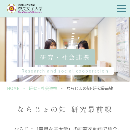
メイ
ンメ
ニュ
ーを
開閉
研究・社会連携
Research and social cooperation
HOME
研究・社会連携
ならじょの知-研究最前線
ならじょの知-研究最前線
ならじょ（奈良女子大学）の研究を動画で紹介し