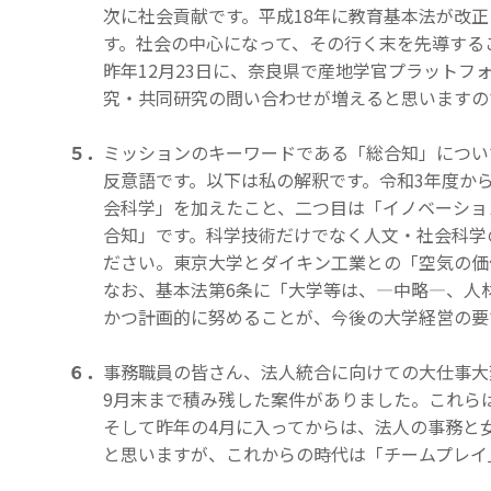
次に社会貢献です。平成18年に教育基本法が改
す。社会の中心になって、その行く末を先導する
昨年12月23日に、奈良県で産地学官プラット
究・共同研究の問い合わせが増えると思いますの
５．
ミッションのキーワードである「総合知」についてお話ししま
反意語です。以下は私の解釈です。令和3年度か
会科学」を加えたこと、二つ目は「イノベーショ
合知」です。科学技術だけでなく人文・社会科学
ださい。東京大学とダイキン工業との「空気の価
なお、基本法第6条に「大学等は、―中略―、人
かつ計画的に努めることが、今後の大学経営の要
６．
事務職員の皆さん、法人統合に向けての大仕事大
9月末まで積み残した案件がありました。これら
そして昨年の4月に入ってからは、法人の事務と
と思いますが、これからの時代は「チームプレイ