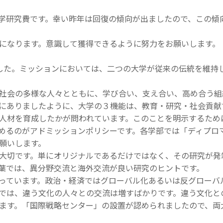
学研究費です。幸い昨年は回復の傾向が出ましたので、この傾
になります。意識して獲得できるように努力をお願いします。
した。ミッションにおいては、二つの大学が従来の伝統を維持
社会の多様な人々とともに、学び合い、支え合い、高め合う組
にありましたように、大学の３機能は、教育・研究・社会貢献
人材を育成したかが問われています。このことを明示するため
めるのがアドミッションポリシーです。各学部では「ディプロ
願いします。
大切です。単にオリジナルであるだけではなく、その研究が発
葉では、異分野交流と海外交流が良い研究のヒントです。
っています。政治・経済ではグローバル化あるいは反グローバ
では、違う文化の人々との交流は増すばかりです。違う文化と
ます。「国際戦略センター」の設置が認められましたので、両