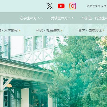
アクセスマップ
在学生の方へ
受験生の方へ
卒業生・同窓生
試・入学情報
研究・社会連携
留学・国際交流