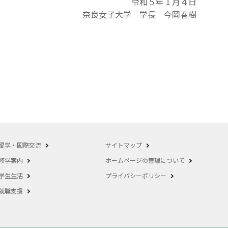
令和５年１月４日
奈良女子大学 学長 今岡春樹
留学・国際交流
サイトマップ
修学案内
ホームページの管理について
学生生活
プライバシーポリシー
就職支援