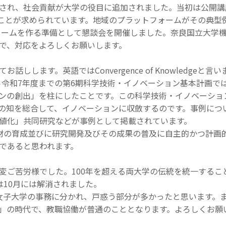
正され、社会貢献が大学の役目に追加されました。当初は公開
ことが求められています。地域のプラットフォームがその典型
フォームを作る準備として懇談会を開催しました。奈良国立大学
で、対応をよろしくお願いします。
す。英語ではConvergence of Knowledgeと言います。C
ら令和7年度までの第6期科学技術・イノベーション基本計画で
ンの創出」を柱にしたことです。この科学技術・イノベーショ
の知を総合して、イノベーションに収斂するのです。事例につ
値化」共同研究などが事例として掲載されています。
材の育成並びに研究開発及びその成果の普及に自主的かつ計画
であると思われます。
変ご苦労様でした。100年を超える両大学の伝統を統一するこ
は10月には解消されました。
女子大学の事務に分かれ、戸惑う部分が多かったと思います。
」の時代で、教職協働が普通のこととなります。よろしくお願