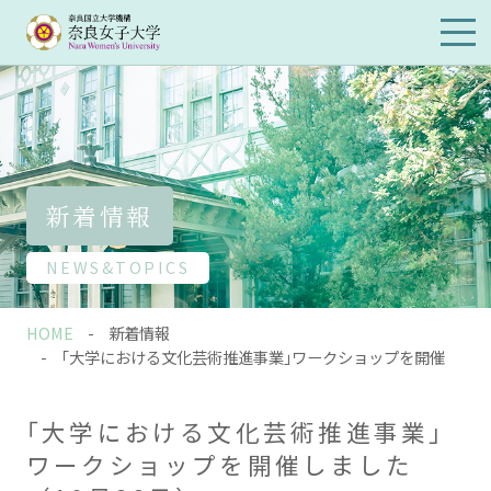
メイ
ンメ
ニュ
ーを
開閉
新着情報
NEWS&TOPICS
HOME
新着情報
｢大学における文化芸術推進事業｣ワークショップを開催
｢大学における文化芸術推進事業｣
ワークショップを開催しました