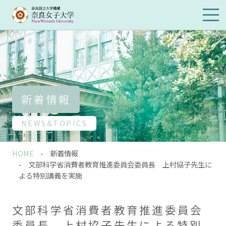
メイ
ンメ
ニュ
ーを
開閉
新着情報
NEWS&TOPICS
HOME
新着情報
文部科学省消費者教育推進委員会委員長 上村協子先生に
よる特別講義を実施
文部科学省消費者教育推進委員会
委員長 上村協子先生による特別