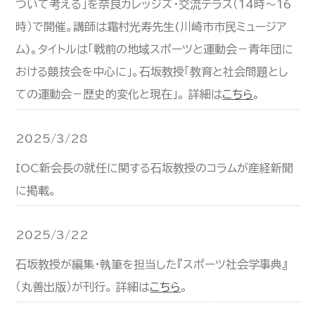
ついて考える」を奈良カレッジズ・交流テラス（14時～16
時）で開催。講師は霜村光寿先生(川崎市市民ミュージア
ム)。タイトルは「戦前の地域スポーツと運動会－青年団に
おける競技会を中心に」。石坂教授「教育と社会問題とし
ての運動会－歴史的変化と現在」。 詳細は
こちら
。
2025/3/28
IOC新会長の就任に関する石坂教授のコラムが産経新聞
に掲載。
2025/3/22
石坂教授が編集・執筆を担当した『スポーツ社会学事典』
（丸善出版）が刊行。 詳細は
こちら
。