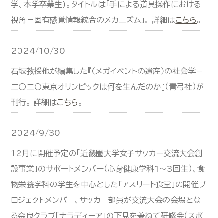
学、本学卒業生)。タイトルは「手による道具操作における
視角－固有感覚情報統合のメカニズム」。 詳細は
こちら
。
2024/10/30
石坂教授他が編集した『〈メガイベントの遺産〉の社会学－
二〇二〇東京オリンピックは何を生んだのか』（青弓社）が
刊行。 詳細は
こちら
。
2024/9/30
12月に開催予定の「近畿圏大学女子サッカー交流大会創
設事業」のサポートメンバー（心身健康学科1～3回生）、食
物栄養学科の学生を中心とした「アスリート食堂」の開催プ
ロジェクトメンバー、サッカー部員が交流大会の会場とな
る奈良クラブ「ナラディーア」の下見を兼ねて研修会（スポ