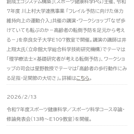
創成エコシステム構築」（スポーツ健康科学PG）主催、令和
7年度 川上村大学連携事業 「フレイル予防に向けた体力
維持向上の運動介入」共催の講演・ワークショップ「なぜ歩
けていても転ぶのか－高齢者の転倒予防を足元から考え
る－」を奈良女子大学E107教室で開催。講演の講師は井
上翔太氏（立命館大学総合科学技術研究機構）でテーマは
「理学療法士×基礎研究者が考える転倒予防」、ワークショ
ップの司会は星野教授でテーマは「高齢者の歩行動作にみ
る足指・足関節の大切さ」。詳細は
こちら
。
2026/2/13
令和7年度スポーツ健康科学／スポーツ科学コース卒論・
修論発表会（13時～E109教室）を開催。